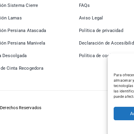
ión Sistema Cierre
FAQs
ción Lamas
Aviso Legal
ión Persiana Atascada
Política de privacidad
ión Persiana Manivela
Declaración de Accesibili
a Descolgada
Política de cookies (UE)
de Cinta Recogedora
Para ofrece
almacenar y
tecnologías
las identifi
puede afecta
 Derechos Reservados
A