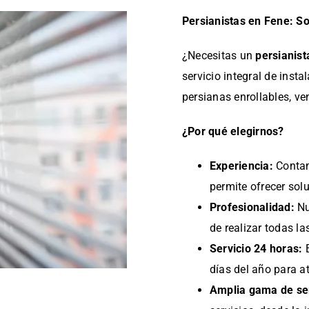
Persianistas en Fene: S
¿Necesitas un
persianist
servicio integral de inst
persianas enrollables, ve
¿Por qué elegirnos?
Experiencia:
Contam
permite ofrecer sol
Profesionalidad:
Nu
de realizar todas la
Servicio 24 horas:
E
días del año para a
Amplia gama de ser