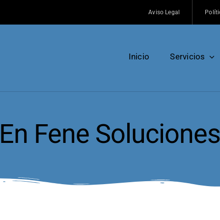
Aviso Legal
Polít
Inicio
Servicios
 En Fene Solucione