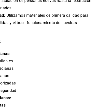
 instalación de persianas nuevas hasta la reparación
riados.
ad:
Utilizamos materiales de primera calidad para
ilidad y el buen funcionamiento de nuestras
:
ianas:
ollables
ecianas
manas
torizadas
seguridad
ianas:
tas