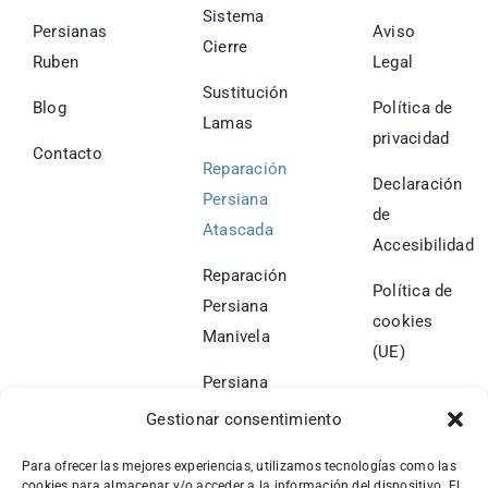
Sistema
Persianas
Aviso
Cierre
Ruben
Legal
Sustitución
Blog
Política de
Lamas
privacidad
Contacto
Reparación
Declaración
Persiana
de
Atascada
Accesibilidad
Reparación
Política de
Persiana
cookies
Manivela
(UE)
Persiana
Descolgada
Gestionar consentimiento
Cambio de
Para ofrecer las mejores experiencias, utilizamos tecnologías como las
cookies para almacenar y/o acceder a la información del dispositivo. El