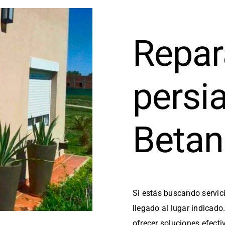
Repar
persi
Betan
Si estás buscando servic
llegado al lugar indicad
ofrecer soluciones efecti